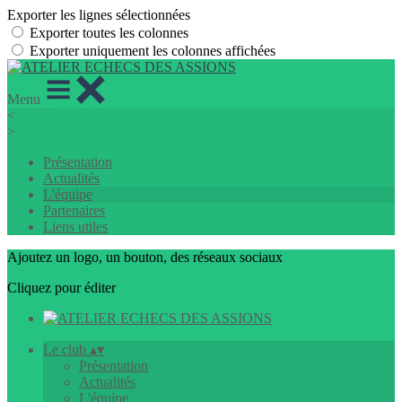
Exporter les lignes sélectionnées
Exporter toutes les colonnes
Exporter uniquement les colonnes affichées
Menu
<
>
Présentation
Actualités
L'équipe
Partenaires
Liens utiles
Ajoutez un logo, un bouton, des réseaux sociaux
Cliquez pour éditer
Le club
▴
▾
Présentation
Actualités
L'équipe