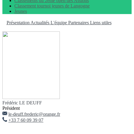
Classements du 2ème open des Assions
Classement tournoi jeunes de Langogne
Jeunes
Présentation
Actualités
L'équipe
Partenaires
Liens utiles
Frédéric LE DEUFF
Président
le-deuff.frederic@orange.fr
+33 7 60 09 39 07