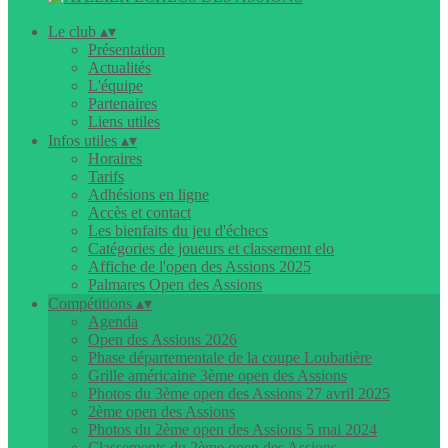
Le club
▴
▾
Présentation
Actualités
L'équipe
Partenaires
Liens utiles
Infos utiles
▴
▾
Horaires
Tarifs
Adhésions en ligne
Accès et contact
Les bienfaits du jeu d'échecs
Catégories de joueurs et classement elo
Affiche de l'open des Assions 2025
Palmares Open des Assions
Compétitions
▴
▾
Agenda
Open des Assions 2026
Phase départementale de la coupe Loubatière
Grille américaine 3ème open des Assions
Photos du 3ème open des Assions 27 avril 2025
2ème open des Assions
Photos du 2ème open des Assions 5 mai 2024
Classements du 2ème open des Assions