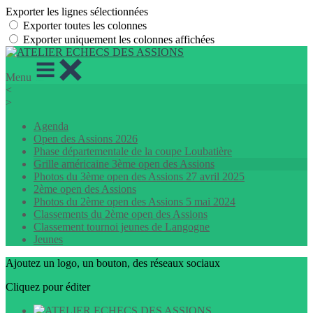
Exporter les lignes sélectionnées
Exporter toutes les colonnes
Exporter uniquement les colonnes affichées
Menu
<
>
Agenda
Open des Assions 2026
Phase départementale de la coupe Loubatière
Grille américaine 3ème open des Assions
Photos du 3ème open des Assions 27 avril 2025
2ème open des Assions
Photos du 2ème open des Assions 5 mai 2024
Classements du 2ème open des Assions
Classement tournoi jeunes de Langogne
Jeunes
Ajoutez un logo, un bouton, des réseaux sociaux
Cliquez pour éditer