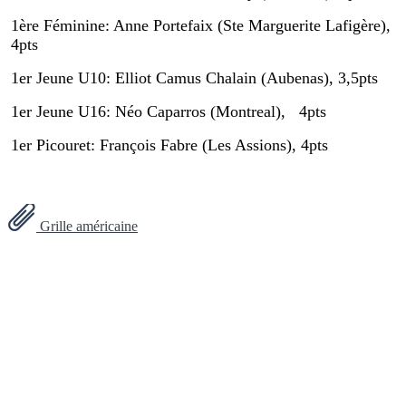
1ère Féminine: Anne Portefaix (Ste Marguerite Lafigère),
4pts
1er Jeune U10: Elliot Camus Chalain (Aubenas), 3,5pts
1er Jeune U16: Néo Caparros (Montreal), 4pts
1er Picouret: François Fabre (Les Assions), 4pts
Grille américaine